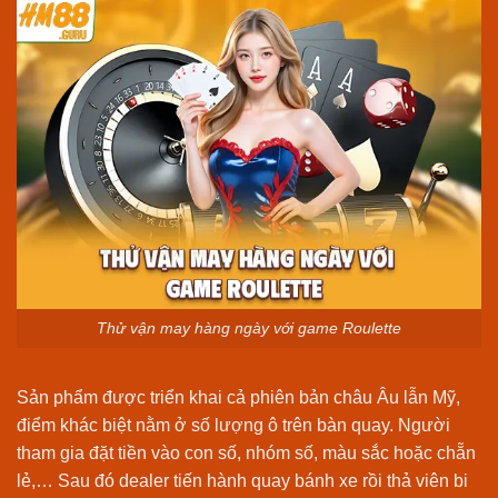
Thử vận may hàng ngày với game Roulette
Sản phẩm được triển khai cả phiên bản châu Âu lẫn Mỹ,
điểm khác biệt nằm ở số lượng ô trên bàn quay. Người
tham gia đặt tiền vào con số, nhóm số, màu sắc hoặc chẵn
lẻ,… Sau đó dealer tiến hành quay bánh xe rồi thả viên bi