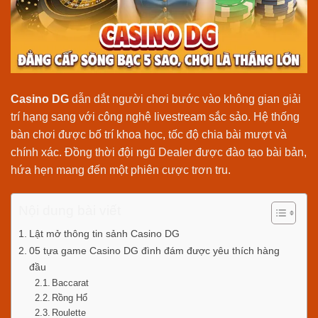
Casino DG
dẫn dắt người chơi bước vào không gian giải
trí hạng sang với công nghệ livestream sắc sảo. Hệ thống
bàn chơi được bố trí khoa học, tốc độ chia bài mượt và
chính xác. Đồng thời đội ngũ Dealer được đào tạo bài bản,
hứa hẹn mang đến một phiên cược trơn tru.
Nội dung bài viết
Lật mở thông tin sảnh Casino DG
05 tựa game Casino DG đình đám được yêu thích hàng
đầu
Baccarat
Rồng Hổ
Roulette