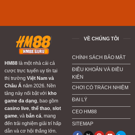
VỀ CHÚNG TÔI
CHÍNH SÁCH BẢO MẬT
HM88
là một nhà cái cá
ĐIỀU KHOẢN VÀ ĐIỀU
cược trực tuyến uy tín tại
KIỆN
thị trường
Việt Nam và
Châu Á
năm 2026. Nền
CHƠI CÓ TRÁCH NHIỆM
tảng này nổi bật với
kho
ĐẠI LÝ
game đa dạng
, bao gồm
casino live
,
thể thao
,
slot
CEO HM88
game
, và
bắn cá
, mang
đến trải nghiệm giải trí hấp
SITEMAP
dẫn và cơ hội thắng lớn.