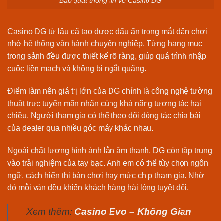
Bao quát thông tin về Casino DG
Casino DG từ lâu đã tạo được dấu ấn trong mắt dân chơi
nhờ hệ thống vận hành chuyên nghiệp. Từng hạng mục
trong sảnh đều được thiết kế rõ ràng, giúp quá trình nhập
cuộc liền mạch và không bị ngắt quãng.
Điểm làm nên giá trị lớn của DG chính là công nghệ tường
thuật trực tuyến mãn nhãn cùng khả năng tương tác hai
chiều. Người tham gia có thể theo dõi động tác chia bài
của dealer qua nhiều góc máy khác nhau.
Ngoài chất lượng hình ảnh lẫn âm thanh, DG còn tập trung
vào trải nghiệm của tay bạc. Anh em có thể tùy chọn ngôn
ngữ, cách hiển thị bàn chơi hay mức chip tham gia. Nhờ
đó mỗi ván đều khiến khách hàng hài lòng tuyệt đối.
Xem thêm:
Casino Evo – Không Gian