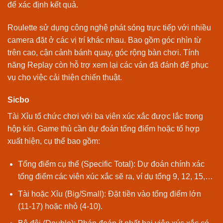
để xác định kết quả.
Roulette sử dụng công nghệ phát sóng trực tiếp với nhiều
camera đặt ở các vị trí khác nhau. Bao gồm góc nhìn từ
trên cao, cận cảnh bánh quay, góc rộng bàn chơi. Tính
năng Replay còn hỗ trợ xem lại các ván đã đánh để phục
vụ cho việc cải thiện chiến thuật.
Sicbo
Tài Xỉu tổ chức chơi với ba viên xúc xắc được lắc trong
hộp kín. Game thủ cần dự đoán tổng điểm hoặc tổ hợp
xuất hiện, cụ thể bao gồm:
Tổng điểm cụ thể (Specific Total): Dự đoán chính xác
tổng điểm các viên xúc xắc sẽ ra, ví dụ tổng 9, 12, 15,…
Tài hoặc Xỉu (Big/Small): Đặt tiền vào tổng điểm lớn
(11-17) hoặc nhỏ (4-10).