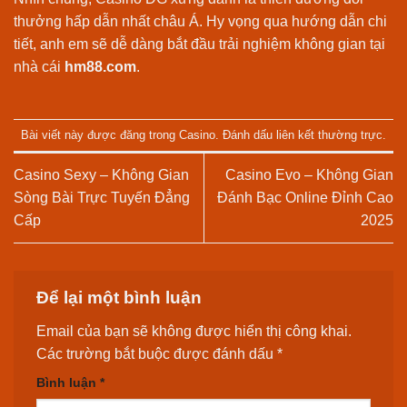
thưởng hấp dẫn nhất châu Á. Hy vọng qua hướng dẫn chi
tiết, anh em sẽ dễ dàng bắt đầu trải nghiệm không gian tại
nhà cái
hm88.com
.
Bài viết này được đăng trong
Casino
. Đánh dấu
liên kết thường trực
.
Casino Sexy – Không Gian
Casino Evo – Không Gian
Sòng Bài Trực Tuyến Đẳng
Đánh Bạc Online Đỉnh Cao
Cấp
2025
Để lại một bình luận
Email của bạn sẽ không được hiển thị công khai.
Các trường bắt buộc được đánh dấu
*
Bình luận
*