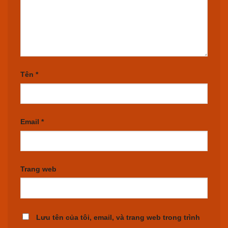
Tên
*
Email
*
Trang web
Lưu tên của tôi, email, và trang web trong trình