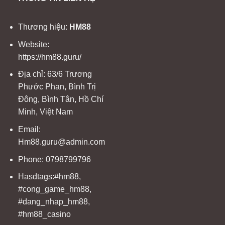
Thương hiệu:
HM88
Website:
https://hm88.guru/
Địa chỉ:
63/6 Trương
Phước Phan, Bình Trị
Đông, Bình Tân, Hồ Chí
Minh, Việt Nam
Email:
Hm88.guru@admin.com
Phone: 0798799796
Hasdtags:#hm88,
#cong_game_hm88,
#dang_nhap_hm88,
#hm88_casino