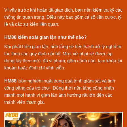
Vì vậy trước khi hoàn tất giao dịch, bạn nên kiểm tra kỹ các
thông tin quan trọng. Điều này bao gồm cả số tiền cược, tỷ
lệ và các sự kiện liên quan.
HM88 kiểm soát gian lận như thế nào?
Khi phát hiện gian lận, nền tảng sẽ tiến hành xử lý nghiêm
túc theo các quy định nội bộ. Mức xử phạt sẽ được áp
dụng tùy theo mức độ vi phạm, gồm cảnh cáo, tạm khóa tài
khoản hoặc đình chỉ vĩnh viễn.
HM88
luôn nghiêm ngặt trong quá trình giám sát và tính
công bằng của trò chơi. Đồng thời nền tảng cũng nhấn
mạnh mọi hành vi gian lận ảnh hưởng rất lớn đến các
thành viên tham gia.