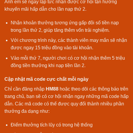
Anh em sẽ ngay lập tức nhận được cơ hội tận hưởng
khuyến mãi hấp dẫn cho lần nạp thứ 2.
Nhận khoản thưởng tương ứng gấp đôi số tiền nạp
trong lần thứ 2, giúp tăng thêm vốn trải nghiệm.
Với chương trình này, các thành viên may mắn sẽ nhận
được ngay 15 triệu đồng vào tài khoản.
Vào mỗi thứ 7, người chơi có cơ hội nhận thêm 5 triệu
đồng tiền thưởng khi nạp tiền lần 2.
Cập nhật mã code cực chất mỗi ngày
Chỉ cần đăng nhập
HM88
hoặc theo dõi các thông báo trên
trang chủ, bạn sẽ có cơ hội nhận ngay những mã code hấp
dẫn. Các mã code có thể được quy đổi thành nhiều phần
thưởng đa dạng như:
Điểm thưởng tích lũy có trong hệ thống