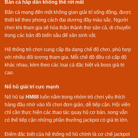
Bắn cá hấp dẫn không thể rời mắt
Bắn cá mang đến một không gian giải trí sống động, được
thiết kế theo phong cách đại dương đầy màu sắc. Người
chơi khi tham gia sẽ hóa thân thành thợ săn cá, di chuyển
trong các bản đồ biển sâu để săn sinh vật.
Hệ thống trò chơi cung cấp đa dạng chế độ chơi, phù hợp
với nhiều đối tượng tham gia. Mỗi chế độ đều có cấp độ
khác nhau, kèm theo các loại cá đặc biệt và boss giá trị
cao.
Nổ hũ giải trí cực mạnh
Nổ hũ tại
HM88
luôn nằm trong nhóm trò chơi yêu thích
hàng đầu nhờ vào lối chơi đơn giản, dễ tiếp cận. Hội viên
chỉ cần thực hiện các thao tác quay hũ cơ bản, song vẫn
có thể tiếp cận những phần thưởng jackpot có giá trị lớn.
Điểm đặc biệt của hệ thống nổ hũ chính là cơ chế jackpot