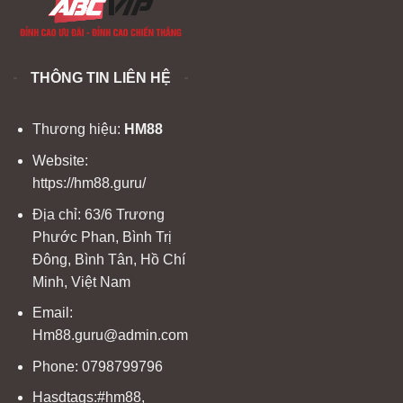
THÔNG TIN LIÊN HỆ
Thương hiệu:
HM88
Website:
https://hm88.guru/
Địa chỉ:
63/6 Trương
Phước Phan, Bình Trị
Đông, Bình Tân, Hồ Chí
Minh, Việt Nam
Email:
Hm88.guru@admin.com
Phone: 0798799796
Hasdtags:#hm88,