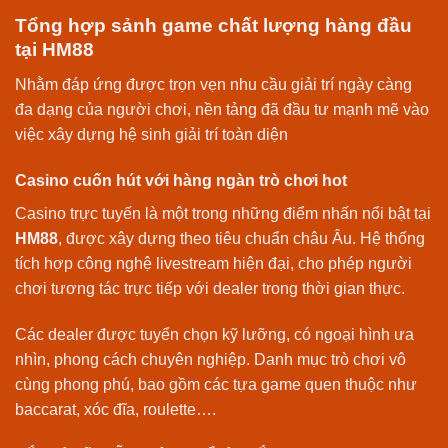
Tổng hợp sảnh game chất lượng hàng đầu
tại HM88
Nhằm đáp ứng được trọn vẹn nhu cầu giải trí ngày càng
đa dạng của người chơi, nền tảng đã đầu tư mạnh mẽ vào
việc xây dựng hệ sinh giải trí toàn diện
Casino cuốn hút với hàng ngàn trò chơi hot
Casino trực tuyến là một trong những điểm nhấn nổi bật tại
HM88
, được xây dựng theo tiêu chuẩn châu Âu. Hệ thống
tích hợp công nghệ livestream hiện đại, cho phép người
chơi tương tác trực tiếp với dealer trong thời gian thực.
Các dealer được tuyển chọn kỹ lưỡng, có ngoại hình ưa
nhìn, phong cách chuyên nghiệp. Danh mục trò chơi vô
cùng phong phú, bao gồm các tựa game quen thuộc như
baccarat, xóc đĩa, roulette….