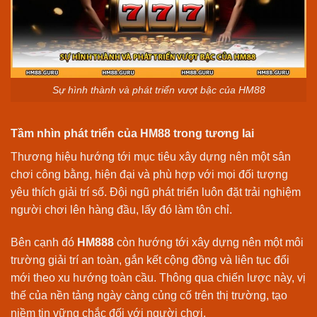
Sự hình thành và phát triển vượt bậc của HM88
Tầm nhìn phát triển của HM88 trong tương lai
Thương hiệu hướng tới mục tiêu xây dựng nên một sân
chơi công bằng, hiện đại và phù hợp với mọi đối tượng
yêu thích giải trí số. Đội ngũ phát triển luôn đặt trải nghiệm
người chơi lên hàng đầu, lấy đó làm tôn chỉ.
Bên cạnh đó
HM888
còn hướng tới xây dựng nên một môi
trường giải trí an toàn, gắn kết cộng đồng và liên tục đổi
mới theo xu hướng toàn cầu. Thông qua chiến lược này, vị
thế của nền tảng ngày càng củng cố trên thị trường, tạo
niềm tin vững chắc đối với người chơi.