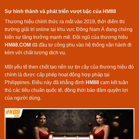
Sự hình thành và phát triển vượt bậc của HM88
Thương hiệu chính thức ra mắt vào 2019, thời điểm thị
trường giải trí online tại khu vực Đông Nam Á đang chứng
kiến sự tăng trưởng mạnh mẽ. Đội ngũ của thương hiệu
HM88.COM
đã đầu tư công phu vào hệ thống vận hành đi
kèm với chất lượng dịch vụ.
Một yếu tố then chốt tạo nên sự tin cậy của thương hiệu đó
chính là được cấp phép hoạt động hợp pháp tại
Philippines. Điều này đã khẳng định
HM88
cam kết tuân
thủ các tiêu chuẩn quốc tế, đồng thời bảo đảm quyền lợi
của người dùng.