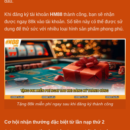
đầu.
Khi đăng ký tài khoản
HM88
thành công, bạn sẽ nhận
được ngay 88k vào tài khoản. Số tiền này có thể được sử
dụng để thử sức với nhiều loại hình sản phẩm phong phú.
Tặng 88k miễn phí ngay sau khi đăng ký thành công
Cơ hội nhận thưởng đặc biệt từ lần nạp thứ 2