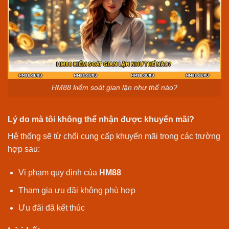
HM88 kiểm soát gian lận như thế nào?
Lý do mà tôi không thể nhận được khuyến mãi?
Hệ thống sẽ từ chối cung cấp khuyến mãi trong các trường
hợp sau:
Vi phạm quy định của
HM88
Tham gia ưu đãi không phù hợp
Ưu đãi đã kết thúc