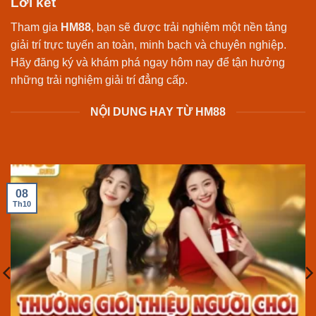
Lời kết
Tham gia
HM88
, bạn sẽ được trải nghiệm một nền tảng
giải trí trực tuyến an toàn, minh bạch và chuyên nghiệp.
Hãy đăng ký và khám phá ngay hôm nay để tận hưởng
những trải nghiệm giải trí đẳng cấp.
NỘI DUNG HAY TỪ HM88
08
Th10